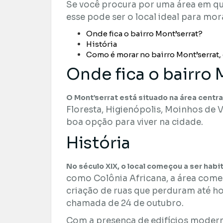
Se você procura por uma área em que
esse pode ser o local ideal para mor
Onde fica o bairro Mont’serrat?
História
Como é morar no bairro Mont’serrat,
Onde fica o bairro 
O Mont’serrat está situado na área centra
Floresta, Higienópolis, Moinhos de V
boa opção para viver na cidade.
História
No século XIX, o local começou a ser hab
como Colônia Africana, a área começ
criação de ruas que perduram até h
chamada de 24 de outubro.
Com a presença de edifícios moderno