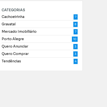
CATEGORIAS
Cachoeirinha
7
Gravataí
8
Mercado Imobiliário
7
Porto Alegre
10
Quero Anunciar
3
Quero Comprar
3
Tendências
4