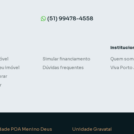
(51) 99478-4558
Institucio
óvel
Simular financiamento
Quem som
eu imóvel
Dúvidas frequentes
Viva Porto
rar
r
dade POA Menino Deus
Unidade Gravataí