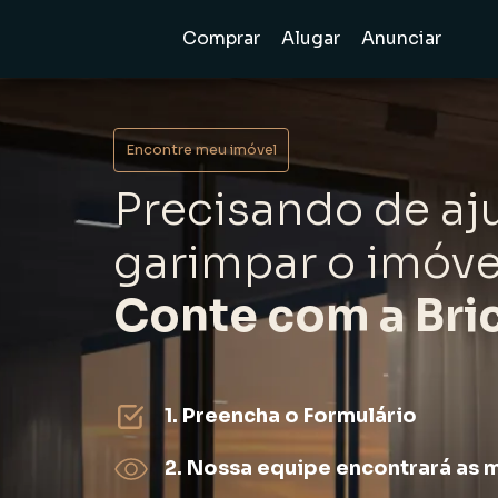
Comprar
Alugar
Anunciar
Encontre meu imóvel
Precisando de aj
garimpar o imóve
Conte com a Bric
1. Preencha o Formulário
2. Nossa equipe encontrará as 