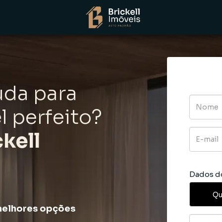
uda para
l perfeito?
kell
Dados d
Qu
melhores opções