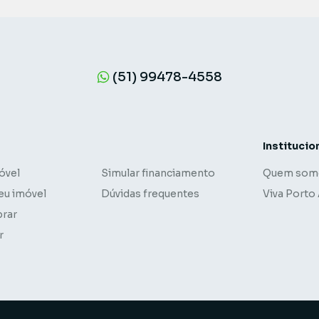
(51) 99478-4558
Institucio
óvel
Simular financiamento
Quem som
eu imóvel
Dúvidas frequentes
Viva Porto
rar
r