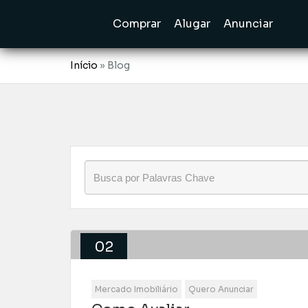
Comprar
Alugar
Anunciar
Início
»
Blog
02
Ago
Mercado Imobiliário
Quero Anunciar