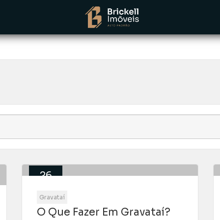
26
Ago
Gravataí
O Que Fazer Em Gravataí?