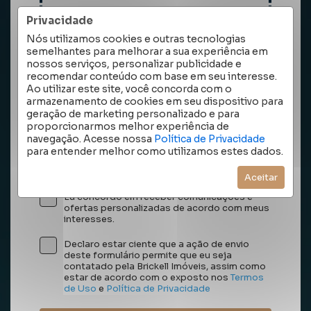
Arraste e solte seus arquivos aqui ou
Privacidade
clique/toque para selecionar.
Nós utilizamos cookies e outras tecnologias
semelhantes para melhorar a sua experiência em
Dica: Segure a tecla CTRL na janela de seleção
nossos serviços, personalizar publicidade e
para enviar múltiplos arquivos.
recomendar conteúdo com base em seu interesse.
Ao utilizar este site, você concorda com o
(Máx. 15 arquivos de até 10mb cada)
armazenamento de cookies em seu dispositivo para
geração de marketing personalizado e para
proporcionarmos melhor experiência de
navegação. Acesse nossa
Política de Privacidade
para entender melhor como utilizamos estes dados.
Aceitar
Eu concordo em receber comunicações e
ofertas personalizadas de acordo com meus
interesses.
Declaro estar ciente que a ação de envio
deste formulário permite que eu seja
contatado pela Brickell Imóveis, assim como
estar de acordo com o exposto nos
Termos
de Uso
e
Política de Privacidade