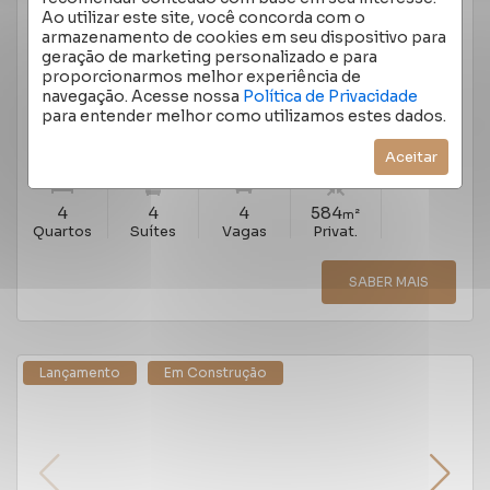
Ao utilizar este site, você concorda com o
APARTAMENTO 4 QUARTOS MOINHOS DE VENTO
armazenamento de cookies em seu dispositivo para
584M²
geração de marketing personalizado e para
RUA HILÁRIO RIBEIRO, MOINHOS DE VENTO -
proporcionarmos melhor experiência de
PORTO ALEGRE
/RS
navegação. Acesse nossa
Política de Privacidade
Cód.:
5922
para entender melhor como utilizamos estes dados.
Venda
R$ 16.216.368,70
Aceitar
4
4
4
584
m²
Quartos
Suítes
Vagas
Privat.
SABER MAIS
Lançamento
Em Construção