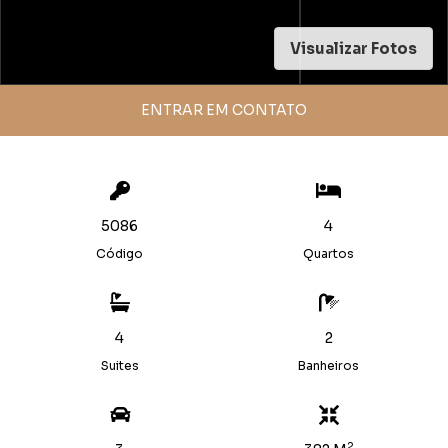
Visualizar Fotos
ENTRAR EM CONTATO
5086
4
Código
Quartos
4
2
Suites
Banheiros
2