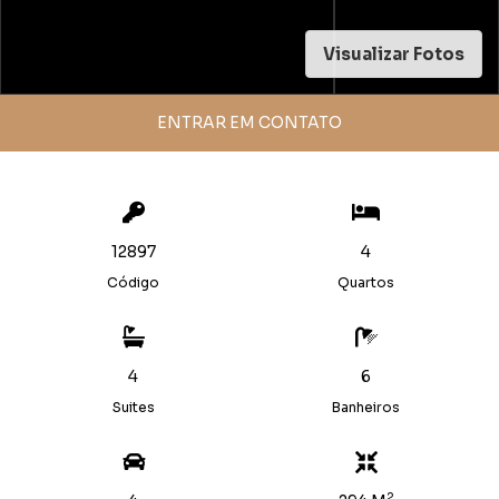
Visualizar Fotos
ENTRAR EM CONTATO
12897
4
Código
Quartos
4
6
Suites
Banheiros
2