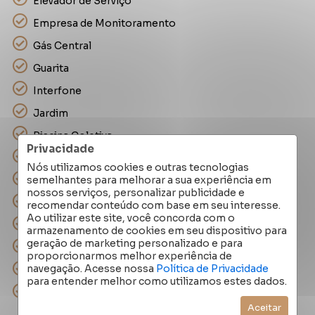
Elevador de Serviço
Empresa de Monitoramento
Gás Central
Guarita
Interfone
Jardim
Piscina Coletiva
Privacidade
Piscina Infantil
Nós utilizamos cookies e outras tecnologias
semelhantes para melhorar a sua experiência em
Portaria 24 horas
nossos serviços, personalizar publicidade e
Sala Fitness
recomendar conteúdo com base em seu interesse.
Ao utilizar este site, você concorda com o
Salão de Festas
armazenamento de cookies em seu dispositivo para
geração de marketing personalizado e para
Sauna Condominial
proporcionarmos melhor experiência de
navegação. Acesse nossa
Política de Privacidade
Vigilância 24 horas
para entender melhor como utilizamos estes dados.
Zelador
Aceitar