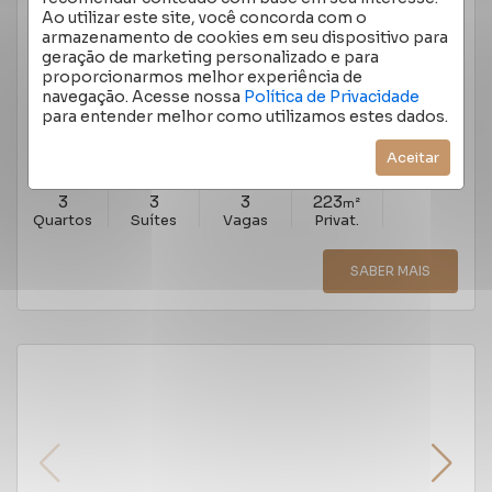
APARTAMENTO 3 QUARTOS BELA VISTA 223M²
Ao utilizar este site, você concorda com o
RUA CORONEL BORDINI, BELA VISTA - PORTO
armazenamento de cookies em seu dispositivo para
ALEGRE
/RS
geração de marketing personalizado e para
Cód.:
6492
proporcionarmos melhor experiência de
navegação. Acesse nossa
Política de Privacidade
Aluguel
R$ 35.000,00
para entender melhor como utilizamos estes dados.
R$ 49.000,00
Valor Total:
Aceitar
3
3
3
223
m²
Quartos
Suítes
Vagas
Privat.
SABER MAIS