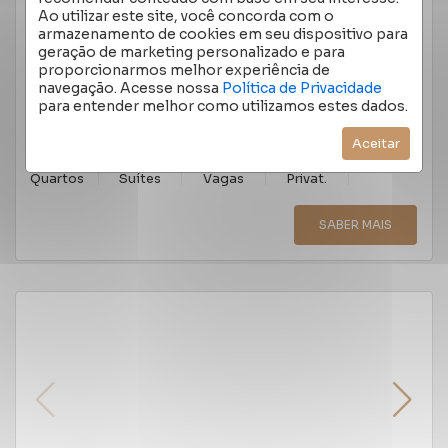
GARDEN 4 QUARTOS MOINHOS DE VENTO 472M²
Ao utilizar este site, você concorda com o
RUA MARQUÊS DO HERVAL, MOINHOS DE VENTO -
armazenamento de cookies em seu dispositivo para
PORTO ALEGRE
/RS
geração de marketing personalizado e para
Cód.:
5285
proporcionarmos melhor experiência de
navegação. Acesse nossa
Política de Privacidade
Venda
R$ 7.950.000,00
para entender melhor como utilizamos estes dados.
Aceitar
4
3
5
472
m²
Quartos
Suítes
Vagas
Privat.
SABER MAIS