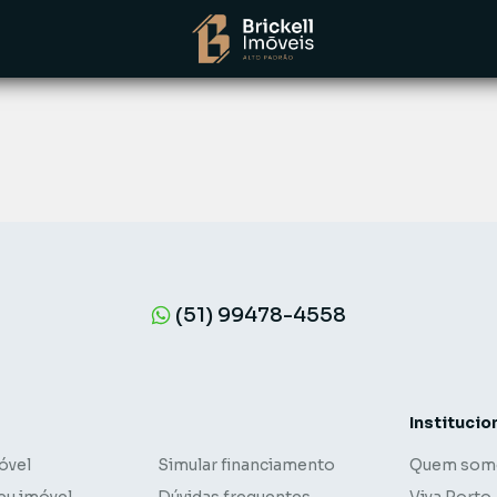
(51) 99478-4558
Institucio
óvel
Simular financiamento
Quem som
eu imóvel
Dúvidas frequentes
Viva Porto