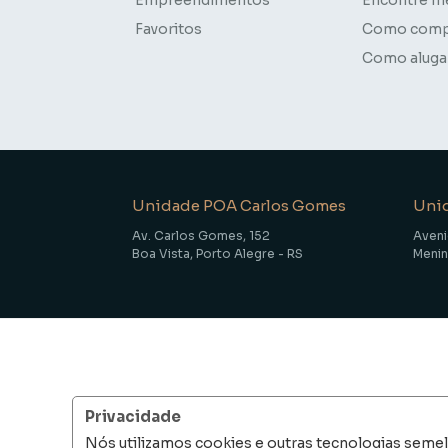
Favoritos
Como comp
Como aluga
Unidade POA Carlos Gomes
Uni
Av. Carlos Gomes, 152
Aveni
Boa Vista, Porto Alegre - RS
Menin
Privacidade
Nós utilizamos cookies e outras tecnologias seme