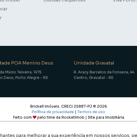
rar
r
dade POA Menino Deus
Unidade Gravataí
da Múcio Teixeira, 1475
R. Aracy Barcelos da Fonseca, 44
o Deus, Porto Alegre - RS
Centro, Gravataí - RS
Brickell Imóveis. CRECI 25887-PJ © 2026
Política de privacidade
|
Termos de uso
Feito com
pelo time da
RocketImob | Site para Imobiliária
lhantes para melhorar a sua experiência em nossos serviços, p